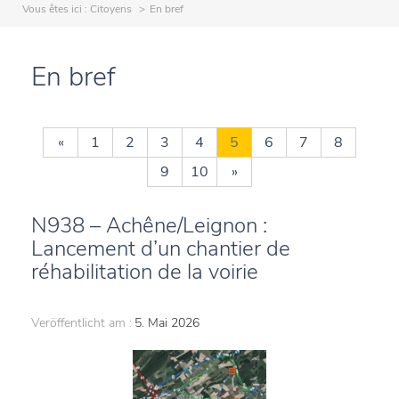
Vous êtes ici :
Citoyens
En bref
En bref
«
1
2
3
4
5
6
7
8
9
10
»
N938 – Achêne/Leignon :
Lancement d’un chantier de
réhabilitation de la voirie
Veröffentlicht am :
5. Mai 2026