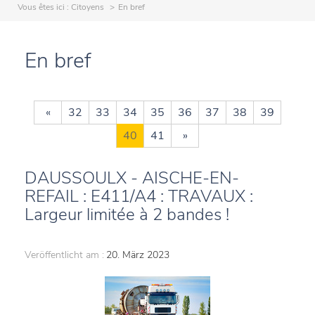
Vous êtes ici :
Citoyens
En bref
En bref
«
32
33
34
35
36
37
38
39
40
41
»
DAUSSOULX - AISCHE-EN-
REFAIL : E411/A4 : TRAVAUX :
Largeur limitée à 2 bandes !
Veröffentlicht am :
20. März 2023