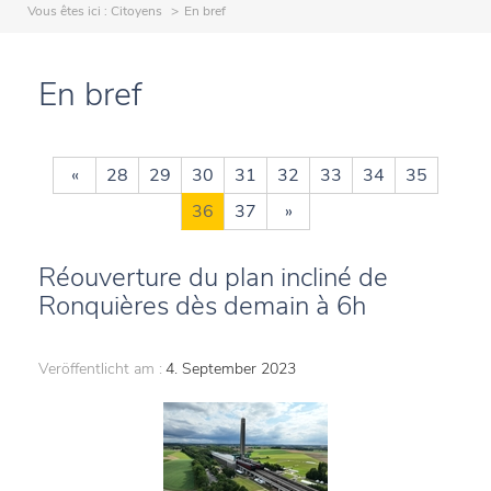
Vous êtes ici :
Citoyens
En bref
En bref
«
28
29
30
31
32
33
34
35
36
37
»
Réouverture du plan incliné de
Ronquières dès demain à 6h
Veröffentlicht am :
4. September 2023