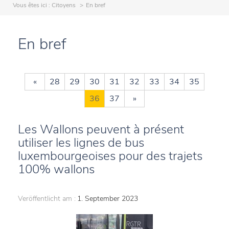
Vous êtes ici :
Citoyens
En bref
En bref
«
28
29
30
31
32
33
34
35
36
37
»
Les Wallons peuvent à présent
utiliser les lignes de bus
luxembourgeoises pour des trajets
100% wallons
Veröffentlicht am :
1. September 2023