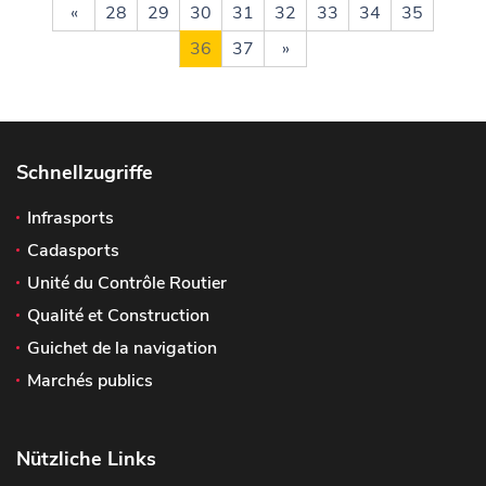
«
28
29
30
31
32
33
34
35
36
37
»
Schnellzugriffe
Infrasports
Cadasports
Unité du Contrôle Routier
Qualité et Construction
Guichet de la navigation
Marchés publics
Nützliche Links