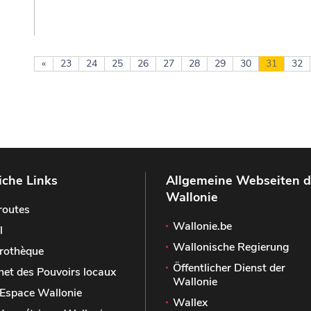
«
23
24
25
26
27
28
29
30
31
32
iche Links
Allgemeine Webseiten d
Wallonie
routes
Wallonie.be
l
Wallonische Regierung
rothèque
Öffentlicher Dienst der
het des Pouvoirs locaux
Wallonie
Espace Wallonie
Wallex