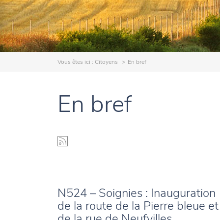
Vous êtes ici :
Citoyens
En bref
En bref
N524 – Soignies : Inauguration
de la route de la Pierre bleue et
de la rue de Neufvilles