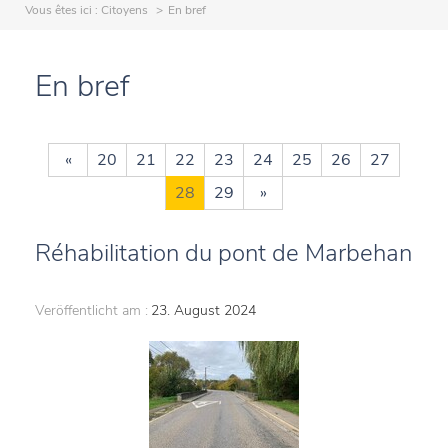
Vous êtes ici :
Citoyens
En bref
En bref
«
20
21
22
23
24
25
26
27
28
29
»
Réhabilitation du pont de Marbehan
Veröffentlicht am :
23. August 2024