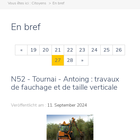
Vous êtes ici :
Citoyens
En bref
En bref
«
19
20
21
22
23
24
25
26
27
28
»
N52 - Tournai - Antoing : travaux
de fauchage et de taille verticale
Veröffentlicht am :
11. September 2024