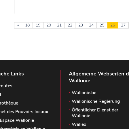
«
18
19
20
21
22
23
24
25
26
27
iche Links
Allgemeine Webseiten d
Wallonie
routes
Wallonie.be
l
Wallonische Regierung
rothèque
Öffentlicher Dienst der
het des Pouvoirs locaux
Wallonie
Espace Wallonie
Wallex