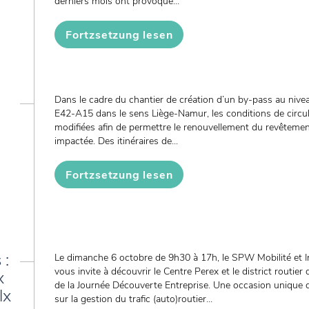
derniers mois ont provoqué...
Fortzsetzung lesen
Dans le cadre du chantier de création d’un by-pass au niveau
E42-A15 dans le sens Liège-Namur, les conditions de circula
modifiées afin de permettre le renouvellement du revêteme
impactée. Des itinéraires de...
Fortzsetzung lesen
 :
Le dimanche 6 octobre de 9h30 à 17h, le SPW Mobilité et 
vous invite à découvrir le Centre Perex et le district routie
x
de la Journée Découverte Entreprise. Une occasion unique 
lx
sur la gestion du trafic (auto)routier...