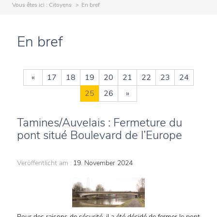
Vous êtes ici :
Citoyens
En bref
En bref
«
17
18
19
20
21
22
23
24
25
26
»
Tamines/Auvelais : Fermeture du
pont situé Boulevard de l’Europe
Veröffentlicht am :
19. November 2024
Pour des raisons de sécurité, il a été décidé de fermer le pont