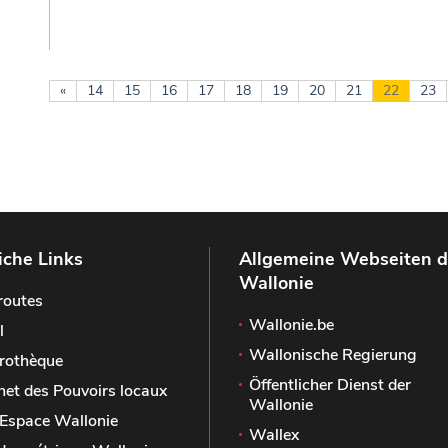
«
14
15
16
17
18
19
20
21
22
23
iche Links
Allgemeine Webseiten d
Wallonie
routes
Wallonie.be
l
Wallonische Regierung
rothèque
Öffentlicher Dienst der
het des Pouvoirs locaux
Wallonie
Espace Wallonie
Wallex