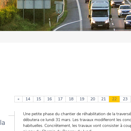
«
14
15
16
17
18
19
20
21
22
23
e
Une petite phase du chantier de réhabilitation de la trave
débutera ce lundi 31 mars. Les travaux modifieront les condi
la
habituelles. Concrètement, les travaux vont consister à co