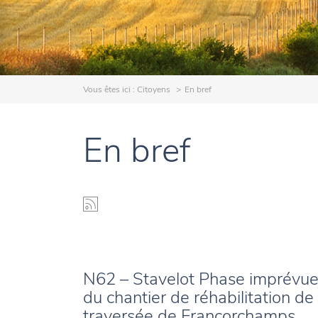
Vous êtes ici :
Citoyens
En bref
En bref
N62 – Stavelot Phase imprévu
du chantier de réhabilitation de 
traversée de Francorchamps