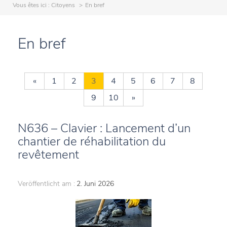
Vous êtes ici :
Citoyens
En bref
En bref
«
1
2
3
4
5
6
7
8
9
10
»
N636 – Clavier : Lancement d’un
chantier de réhabilitation du
revêtement
Veröffentlicht am :
2. Juni 2026