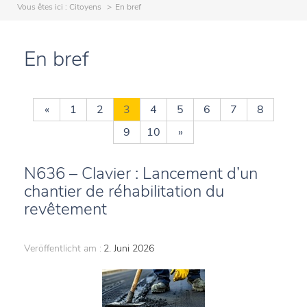
Vous êtes ici :
Citoyens
En bref
En bref
«
1
2
3
4
5
6
7
8
9
10
»
N636 – Clavier : Lancement d’un
chantier de réhabilitation du
revêtement
Veröffentlicht am :
2. Juni 2026