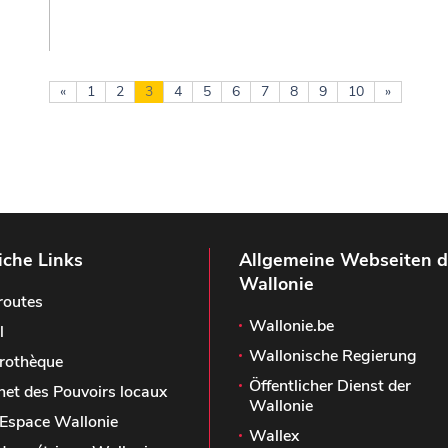
«
1
2
3
4
5
6
7
8
9
10
»
iche Links
Allgemeine Webseiten d
Wallonie
routes
Wallonie.be
l
Wallonische Regierung
rothèque
Öffentlicher Dienst der
het des Pouvoirs locaux
Wallonie
Espace Wallonie
Wallex