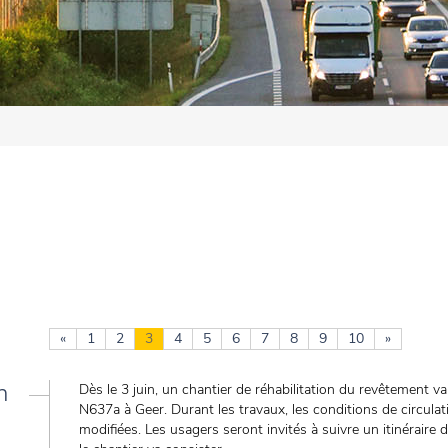
«
1
2
3
4
5
6
7
8
9
10
»
n
Dès le 3 juin, un chantier de réhabilitation du revêtement v
N637a à Geer. Durant les travaux, les conditions de circulat
modifiées. Les usagers seront invités à suivre un itinéraire